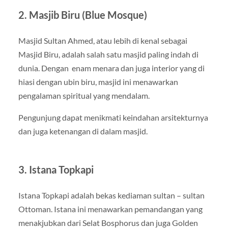
2. Masjib Biru (Blue Mosque)
Masjid Sultan Ahmed, atau lebih di kenal sebagai
Masjid Biru, adalah salah satu masjid paling indah di
dunia. Dengan enam menara dan juga interior yang di
hiasi dengan ubin biru, masjid ini menawarkan
pengalaman spiritual yang mendalam.
Pengunjung dapat menikmati keindahan arsitekturnya
dan juga ketenangan di dalam masjid.
3. Istana Topkapi
Istana Topkapi adalah bekas kediaman sultan – sultan
Ottoman. Istana ini menawarkan pemandangan yang
menakjubkan dari Selat Bosphorus dan juga Golden