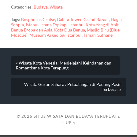
Categories:
Budaya
,
Wisata
Tags:
Bosphorus Cruise
,
Galata Tower
,
Grand Bazaar
,
Hagia
Sohpia
,
Istabul
,
Istana Topkapi
,
Istanbul Kota Yang di Apit
Benua Eropa dan Asia
,
Kota Dua Benua
,
Masjid Biru (Blue
Mosque)
,
Museum Arkeologi Istanbul
,
Taman Gulhane
« Wisata Kota Venesia: Menjelajahi Keindahan dan
Romantisme Kota Terapung
Wisata Gurun Sahara : Petualangan di Padang Pasir
Terbesar »
© 2026
SITUS WISATA DAN BUDAYA TERUPDATE
—
UP ↑