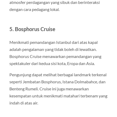
atmosfer perdagangan yang sibuk dan berinteraksi
dengan cara pedagang lokal.
5. Bosphorus Cruise
Menikmati pemandangan Istanbul dari atas kapal
adalah pengalaman yang tidak boleh di lewatkan.
Bosphorus Cruise menawarkan pemandangan yang
spektakuler dari kedua sisi kota, Eropa dan Asia.
Pengunjung dapat melihat berbagai landmark terkenal
seperti Jembatan Bosphorus, Istana Dolmabahce, dan
Benteng Rumeli. Cruise ini juga menawarkan
kesempatan untuk menikmati matahari terbenam yang
indah di atas air.