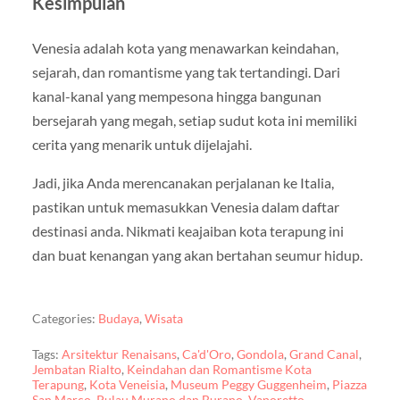
Kesimpulan
Venesia adalah kota yang menawarkan keindahan,
sejarah, dan romantisme yang tak tertandingi. Dari
kanal-kanal yang mempesona hingga bangunan
bersejarah yang megah, setiap sudut kota ini memiliki
cerita yang menarik untuk dijelajahi.
Jadi, jika Anda merencanakan perjalanan ke Italia,
pastikan untuk memasukkan Venesia dalam daftar
destinasi anda. Nikmati keajaiban kota terapung ini
dan buat kenangan yang akan bertahan seumur hidup.
Categories:
Budaya
,
Wisata
Tags:
Arsitektur Renaisans
,
Ca'd'Oro
,
Gondola
,
Grand Canal
,
Jembatan Rialto
,
Keindahan dan Romantisme Kota
Terapung
,
Kota Veneisia
,
Museum Peggy Guggenheim
,
Piazza