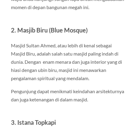
momen di depan bangunan megah ini.
2. Masjib Biru (Blue Mosque)
Masjid Sultan Ahmed, atau lebih di kenal sebagai
Masjid Biru, adalah salah satu masjid paling indah di
dunia. Dengan enam menara dan juga interior yang di
hiasi dengan ubin biru, masjid ini menawarkan
pengalaman spiritual yang mendalam.
Pengunjung dapat menikmati keindahan arsitekturnya
dan juga ketenangan di dalam masjid.
3. Istana Topkapi