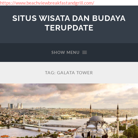
https://www.beachviewbreakfastandgrill.com/
SITUS WISATA DAN BUDAYA
TERUPDATE
SHOW MENU
TAG:
GALATA TOWER