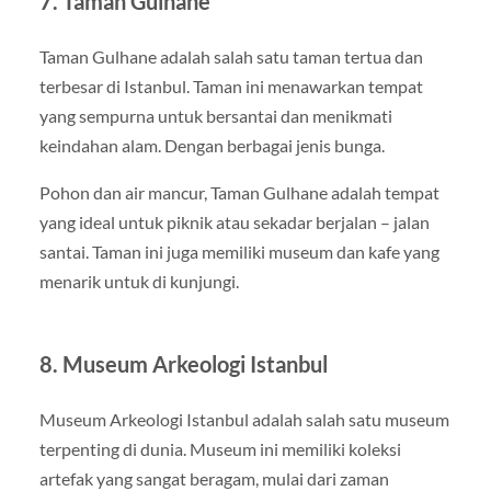
7. Taman Gulhane
Taman Gulhane adalah salah satu taman tertua dan
terbesar di Istanbul. Taman ini menawarkan tempat
yang sempurna untuk bersantai dan menikmati
keindahan alam. Dengan berbagai jenis bunga.
Pohon dan air mancur, Taman Gulhane adalah tempat
yang ideal untuk piknik atau sekadar berjalan – jalan
santai. Taman ini juga memiliki museum dan kafe yang
menarik untuk di kunjungi.
8. Museum Arkeologi Istanbul
Museum Arkeologi Istanbul adalah salah satu museum
terpenting di dunia. Museum ini memiliki koleksi
artefak yang sangat beragam, mulai dari zaman