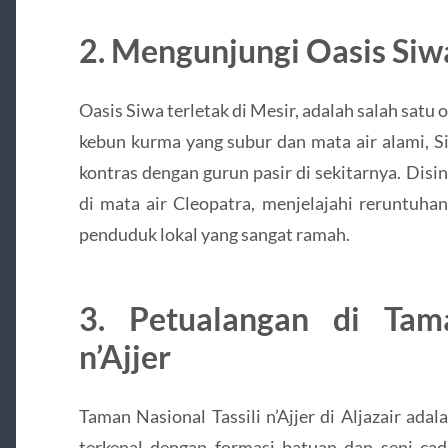
2. Mengunjungi Oasis Siw
Oasis Siwa terletak di Mesir, adalah salah satu 
kebun kurma yang subur dan mata air alami
kontras dengan gurun pasir di sekitarnya. Dis
di mata air Cleopatra, menjelajahi reruntuha
penduduk lokal yang sangat ramah.
3. Petualangan di Tama
n’Ajjer
Taman Nasional Tassili n’Ajjer di Aljazair ad
terkenal dengan formasi batuan dan seni cad