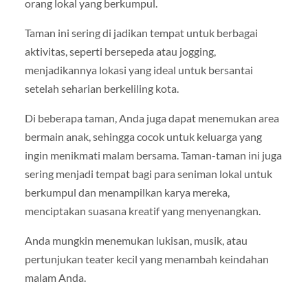
orang lokal yang berkumpul.
Taman ini sering di jadikan tempat untuk berbagai
aktivitas, seperti bersepeda atau jogging,
menjadikannya lokasi yang ideal untuk bersantai
setelah seharian berkeliling kota.
Di beberapa taman, Anda juga dapat menemukan area
bermain anak, sehingga cocok untuk keluarga yang
ingin menikmati malam bersama. Taman-taman ini juga
sering menjadi tempat bagi para seniman lokal untuk
berkumpul dan menampilkan karya mereka,
menciptakan suasana kreatif yang menyenangkan.
Anda mungkin menemukan lukisan, musik, atau
pertunjukan teater kecil yang menambah keindahan
malam Anda.