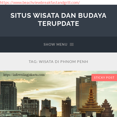
https://www.beachviewbreakfastandgrill.com/
SITUS WISATA DAN BUDAYA
TERUPDATE
SHOW MENU
TAG:
WISATA DI PHNOM PENH
STICKY POST