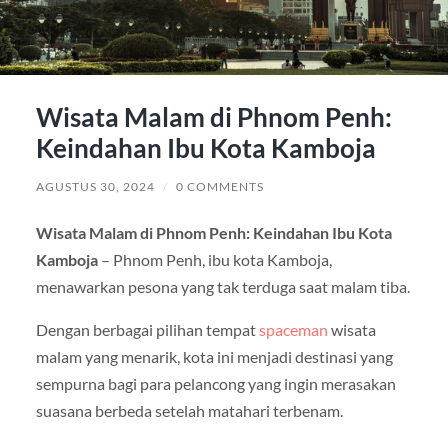
Wisata Malam di Phnom Penh:
Keindahan Ibu Kota Kamboja
AGUSTUS 30, 2024
/
0 COMMENTS
Wisata Malam di Phnom Penh: Keindahan Ibu Kota
Kamboja
– Phnom Penh, ibu kota Kamboja,
menawarkan pesona yang tak terduga saat malam tiba.
Dengan berbagai pilihan tempat
spaceman
wisata
malam yang menarik, kota ini menjadi destinasi yang
sempurna bagi para pelancong yang ingin merasakan
suasana berbeda setelah matahari terbenam.