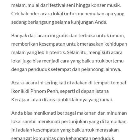
malam, mulai dari festival seni hingga konser musik.
Cek kalender acara lokal untuk menemukan apa yang
sedang berlangsung selama kunjungan Anda.
Banyak dari acara ini gratis dan terbuka untuk umum,
memberikan kesempatan untuk merasakan kehidupan
malam yang lebih otentik. Selain itu, mengikuti acara
lokal juga bisa menjadi cara yang baik untuk bertemu
dengan penduduk setempat dan pelancong lainnya.
Acara-acara ini sering kali di adakan di tempat-tempat
ikonik di Phnom Penh, seperti di depan Istana
Kerajaan atau di area publik lainnya yang ramai.
Anda bisa menikmati berbagai makanan dan minuman
lokal sambil menikmati pertunjukan yang di tampilkan.
Ini adalah kesempatan yang baik untuk merasakan
semangat komunitas dan kehangatan penduduk