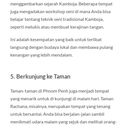
menggambarkan sejarah Kamboja. Beberapa tempat
juga mengadakan workshop seni di mana Anda bisa
belajar tentang teknik seni tradisional Kamboja,
seperti melukis atau membuat kerajinan tangan.
Ini adalah kesempatan yang baik untuk terlibat
langsung dengan budaya lokal dan membawa pulang
kenangan yang lebih mendalam.
5. Berkunjung ke Taman
Taman-taman di Phnom Penh juga menjadi tempat
yang menarik untuk di kunjungi di malam hari. Taman
Rachana, misalnya, merupakan tempat yang tenang
untuk bersantai. Anda bisa berjalan-jalan sambil
menikmati udara malam yang sejuk dan melihat orang-