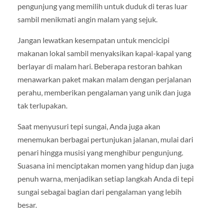
pengunjung yang memilih untuk duduk di teras luar
sambil menikmati angin malam yang sejuk.
Jangan lewatkan kesempatan untuk mencicipi
makanan lokal sambil menyaksikan kapal-kapal yang
berlayar di malam hari. Beberapa restoran bahkan
menawarkan paket makan malam dengan perjalanan
perahu, memberikan pengalaman yang unik dan juga
tak terlupakan.
Saat menyusuri tepi sungai, Anda juga akan
menemukan berbagai pertunjukan jalanan, mulai dari
penari hingga musisi yang menghibur pengunjung.
Suasana ini menciptakan momen yang hidup dan juga
penuh warna, menjadikan setiap langkah Anda di tepi
sungai sebagai bagian dari pengalaman yang lebih
besar.