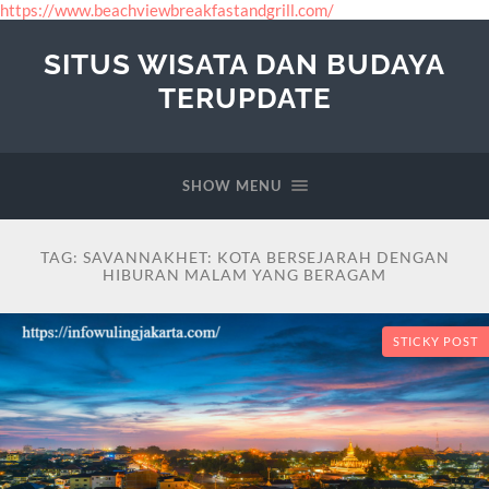
https://www.beachviewbreakfastandgrill.com/
SITUS WISATA DAN BUDAYA
TERUPDATE
SHOW MENU
TAG:
SAVANNAKHET: KOTA BERSEJARAH DENGAN
HIBURAN MALAM YANG BERAGAM
STICKY POST