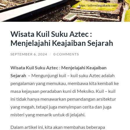
Wisata Kuil Suku Aztec :
Menjelajahi Keajaiban Sejarah
SEPTEMBER 6, 2024
/
0 COMMENTS
Wisata Kuil Suku Aztec : Menjelajahi Keajaiban
Sejarah
– Mengunjungi kuil – kuil suku Aztec adalah
pengalaman yang memukau, membawa kita kembali ke
masa kejayaan peradaban kuni di Meksiko. Kuil – kuil
ini tidak hanya menawarkan pemandangan arsitektur
yang megah, tetapi juga menyimpan cerita dan juga
misteri yang menarik untuk di jelajahi.
Dalam artikel ini, kita akan membahas beberapa