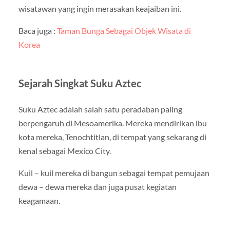
wisatawan yang ingin merasakan keajaiban ini.
Baca juga :
Taman Bunga Sebagai Objek Wisata di
Korea
Sejarah Singkat Suku Aztec
Suku Aztec adalah salah satu peradaban paling
berpengaruh di Mesoamerika. Mereka mendirikan ibu
kota mereka, Tenochtitlan, di tempat yang sekarang di
kenal sebagai Mexico City.
Kuil – kuil mereka di bangun sebagai tempat pemujaan
dewa – dewa mereka dan juga pusat kegiatan
keagamaan.