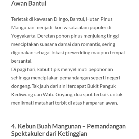
Awan Bantul
Terletak di kawasan Dlingo, Bantul, Hutan Pinus
Mangunan menjadi ikon wisata alam populer di
Yogyakarta. Deretan pohon pinus menjulang tinggi
menciptakan suasana damai dan romantis, sering
digunakan sebagai lokasi prewedding maupun tempat
bersantai.
Di pagi hari, kabut tipis menyelimuti pepohonan
sehingga menciptakan pemandangan seperti negeri
dongeng. Tak jauh dari sini terdapat Bukit Panguk
Kediwung dan Watu Goyang, dua spot terbaik untuk
menikmati matahari terbit di atas hamparan awan.
4. Kebun Buah Mangunan – Pemandangan
Spektakuler dari Ketinggian