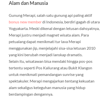
Alam dan Manusia
Gunung Merapi, salah satu gunung api paling aktif
bonus new member
di Indonesia, berdiri gagah di utara
Yogyakarta. Meski dikenal dengan letusan dahsyatnya,
Merapi justru menjadi magnet wisata alam. Para
petualang dapat menikmati tur lava Merapi
menggunakan jip, menjelajahi sisa-sisa letusan 2010
yang kini berubah menjadi lanskap dramatis.
Selain itu, wisatawan bisa mendaki hingga pos-pos
tertentu seperti Pos Kaliurang atau Bukit Klangon
untuk menikmati pemandangan sunrise yang
spektakuler. Merapi mengajarkan tentang kekuatan
alam sekaligus keteguhan manusia yang hidup
berdampingan dengannya.