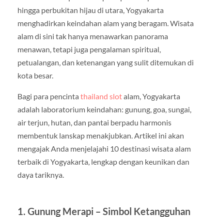
hingga perbukitan hijau di utara, Yogyakarta
menghadirkan keindahan alam yang beragam. Wisata
alam di sini tak hanya menawarkan panorama
menawan, tetapi juga pengalaman spiritual,
petualangan, dan ketenangan yang sulit ditemukan di
kota besar.
Bagi para pencinta
thailand slot
alam, Yogyakarta
adalah laboratorium keindahan: gunung, goa, sungai,
air terjun, hutan, dan pantai berpadu harmonis
membentuk lanskap menakjubkan. Artikel ini akan
mengajak Anda menjelajahi 10 destinasi wisata alam
terbaik di Yogyakarta, lengkap dengan keunikan dan
daya tariknya.
1. Gunung Merapi – Simbol Ketangguhan