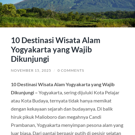
10 Destinasi Wisata Alam
Yogyakarta yang Wajib
Dikunjungi
NOVEMBER 15, 2025
/
0 COMMENTS
10 Destinasi Wisata Alam Yogyakarta yang Wajib
Dikunjungi –
Yogyakarta, sering dijuluki Kota Pelajar
atau Kota Budaya, ternyata tidak hanya memikat
dengan kekayaan sejarah dan budayanya. Di balik
hiruk pikuk Malioboro dan megahnya Candi
Prambanan, Yogyakarta menyimpan pesona alam yang
luar biasa. Dari pantai berpasir putih di pesisir selatan