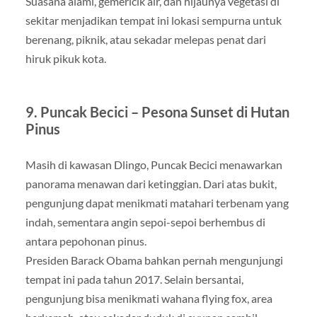
Suasana alami, gemericik air, dan hijaunya vegetasi di
sekitar menjadikan tempat ini lokasi sempurna untuk
berenang, piknik, atau sekadar melepas penat dari
hiruk pikuk kota.
9. Puncak Becici – Pesona Sunset di Hutan
Pinus
Masih di kawasan Dlingo, Puncak Becici menawarkan
panorama menawan dari ketinggian. Dari atas bukit,
pengunjung dapat menikmati matahari terbenam yang
indah, sementara angin sepoi-sepoi berhembus di
antara pepohonan pinus.
Presiden Barack Obama bahkan pernah mengunjungi
tempat ini pada tahun 2017. Selain bersantai,
pengunjung bisa menikmati wahana flying fox, area