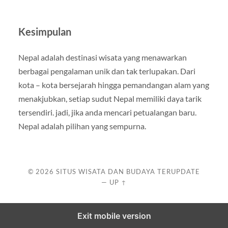
Kesimpulan
Nepal adalah destinasi wisata yang menawarkan
berbagai pengalaman unik dan tak terlupakan. Dari
kota – kota bersejarah hingga pemandangan alam yang
menakjubkan, setiap sudut Nepal memiliki daya tarik
tersendiri. jadi, jika anda mencari petualangan baru.
Nepal adalah pilihan yang sempurna.
© 2026
SITUS WISATA DAN BUDAYA TERUPDATE
—
UP ↑
Exit mobile version