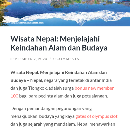
Wisata Nepal: Menjelajahi
Keindahan Alam dan Budaya
SEPTEMBER 7, 2024
/
0 COMMENTS
Wisata Nepal: Menjelajahi Keindahan Alam dan
Budaya
– Nepal, negara yang terletak di antar India
dan juga Tiongkok, adalah surga
bonus new member
100
bagi para pecinta alam dan juga petualangan.
Dengan pemandangan pegunungan yang
menakjubkan, budaya yang kaya
gates of olympus slot
dan juga sejarah yang mendalam. Nepal menawarkan