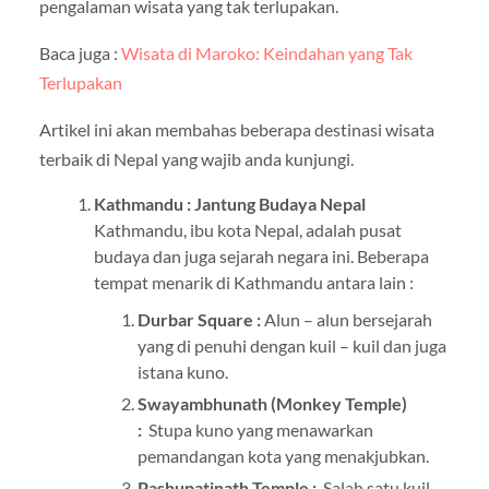
pengalaman wisata yang tak terlupakan.
Baca juga :
Wisata di Maroko: Keindahan yang Tak
Terlupakan
Artikel ini akan membahas beberapa destinasi wisata
terbaik di Nepal yang wajib anda kunjungi.
Kathmandu : Jantung Budaya Nepal
Kathmandu, ibu kota Nepal, adalah pusat
budaya dan juga sejarah negara ini. Beberapa
tempat menarik di Kathmandu antara lain :
Durbar Square :
Alun – alun bersejarah
yang di penuhi dengan kuil – kuil dan juga
istana kuno.
Swayambhunath (Monkey Temple)
:
Stupa kuno yang menawarkan
pemandangan kota yang menakjubkan.
Pashupatinath Temple :
Salah satu kuil