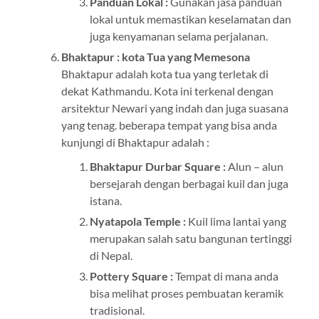
Panduan Lokal :
Gunakan jasa panduan
lokal untuk memastikan keselamatan dan
juga kenyamanan selama perjalanan.
Bhaktapur : kota Tua yang Memesona
Bhaktapur adalah kota tua yang terletak di
dekat Kathmandu. Kota ini terkenal dengan
arsitektur Newari yang indah dan juga suasana
yang tenag. beberapa tempat yang bisa anda
kunjungi di Bhaktapur adalah :
Bhaktapur Durbar Square :
Alun – alun
bersejarah dengan berbagai kuil dan juga
istana.
Nyatapola Temple :
Kuil lima lantai yang
merupakan salah satu bangunan tertinggi
di Nepal.
Pottery Square :
Tempat di mana anda
bisa melihat proses pembuatan keramik
tradisional.