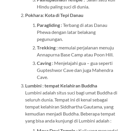
Hindu paling suci di dunia.
Pokhara: Kota di Tepi Danau
Paragliding :
Terbang di atas Danau
Phewa dengan latar belakang
pegunungan.
Trekking :
memulai perjalanan menuju
Annapurna Base Camp atau Poon Hill.
Caving :
Menjelajahi gua – gua seperti
Gupteshwor Cave dan juga Mahendra
Cave.
Lumbini : tempat Kelahiran Buddha
Lumbini adalah situs suci bagi umat Buddha di
seluruh dunia. Tempat ini di kenal sebagai
tempat kelahiran Siddhartha Gautama, yang
kemudian menjadi Buddha. Beberapa tempat
yang bisa anda kunjungi di Lumbini adalah :
Maya Devi Temple :
Kuil yang menandai