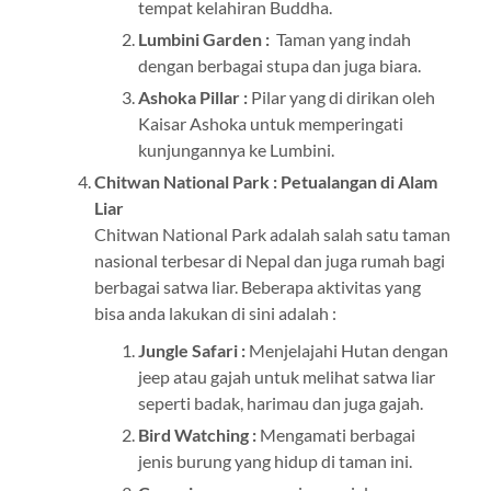
tempat kelahiran Buddha.
Lumbini Garden :
Taman yang indah
dengan berbagai stupa dan juga biara.
Ashoka Pillar :
Pilar yang di dirikan oleh
Kaisar Ashoka untuk memperingati
kunjungannya ke Lumbini.
Chitwan National Park : Petualangan di Alam
Liar
Chitwan National Park adalah salah satu taman
nasional terbesar di Nepal dan juga rumah bagi
berbagai satwa liar. Beberapa aktivitas yang
bisa anda lakukan di sini adalah :
Jungle Safari :
Menjelajahi Hutan dengan
jeep atau gajah untuk melihat satwa liar
seperti badak, harimau dan juga gajah.
Bird Watching :
Mengamati berbagai
jenis burung yang hidup di taman ini.