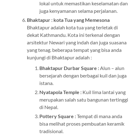
lokal untuk memastikan keselamatan dan
juga kenyamanan selama perjalanan.
Bhaktapur : kota Tua yang Memesona
Bhaktapur adalah kota tua yang terletak di
dekat Kathmandu. Kota ini terkenal dengan
arsitektur Newari yang indah dan juga suasana
yang tenag. beberapa tempat yang bisa anda
kunjungi di Bhaktapur adalah :
Bhaktapur Durbar Square :
Alun – alun
bersejarah dengan berbagai kuil dan juga
istana.
Nyatapola Temple :
Kuil lima lantai yang
merupakan salah satu bangunan tertinggi
di Nepal.
Pottery Square :
Tempat di mana anda
bisa melihat proses pembuatan keramik
tradisional.