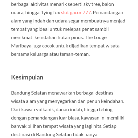
berbagai aktivitas menarik seperti sky tree, balon
udara, hingga flying fox
slot gacor 777
. Pemandangan
alam yang indah dan udara segar membuatnya menjadi
tempat yang ideal untuk melepas penat sambil
menikmati keindahan hutan pinus. The Lodge
Maribaya juga cocok untuk dijadikan tempat wisata
bersama keluarga atau teman-teman.
Kesimpulan
Bandung Selatan menawarkan berbagai destinasi
wisata alam yang menyegarkan dan penuh keindahan.
Dari kawah vulkanik, danau indah, hingga tebing
dengan pemandangan luar biasa, kawasan ini memiliki
banyak pilihan tempat wisata yang lagi hits. Setiap
destinasi di Bandung Selatan tidak hanya