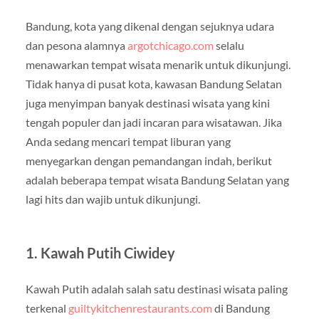
Bandung, kota yang dikenal dengan sejuknya udara
dan pesona alamnya
argotchicago.com
selalu
menawarkan tempat wisata menarik untuk dikunjungi.
Tidak hanya di pusat kota, kawasan Bandung Selatan
juga menyimpan banyak destinasi wisata yang kini
tengah populer dan jadi incaran para wisatawan. Jika
Anda sedang mencari tempat liburan yang
menyegarkan dengan pemandangan indah, berikut
adalah beberapa tempat wisata Bandung Selatan yang
lagi hits dan wajib untuk dikunjungi.
1.
Kawah Putih Ciwidey
Kawah Putih adalah salah satu destinasi wisata paling
terkenal
guiltykitchenrestaurants.com
di Bandung