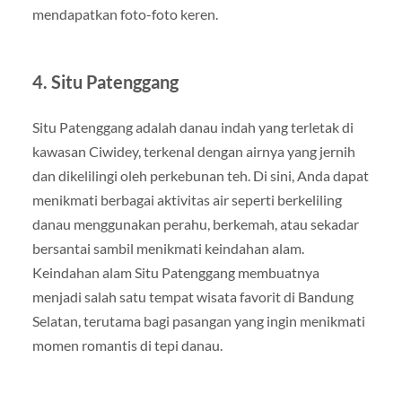
mendapatkan foto-foto keren.
4.
Situ Patenggang
Situ Patenggang adalah danau indah yang terletak di
kawasan Ciwidey, terkenal dengan airnya yang jernih
dan dikelilingi oleh perkebunan teh. Di sini, Anda dapat
menikmati berbagai aktivitas air seperti berkeliling
danau menggunakan perahu, berkemah, atau sekadar
bersantai sambil menikmati keindahan alam.
Keindahan alam Situ Patenggang membuatnya
menjadi salah satu tempat wisata favorit di Bandung
Selatan, terutama bagi pasangan yang ingin menikmati
momen romantis di tepi danau.