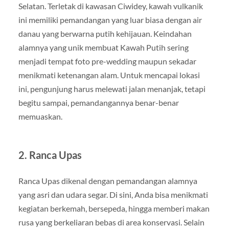
Selatan. Terletak di kawasan Ciwidey, kawah vulkanik
ini memiliki pemandangan yang luar biasa dengan air
danau yang berwarna putih kehijauan. Keindahan
alamnya yang unik membuat Kawah Putih sering
menjadi tempat foto pre-wedding maupun sekadar
menikmati ketenangan alam. Untuk mencapai lokasi
ini, pengunjung harus melewati jalan menanjak, tetapi
begitu sampai, pemandangannya benar-benar
memuaskan.
2.
Ranca Upas
Ranca Upas dikenal dengan pemandangan alamnya
yang asri dan udara segar. Di sini, Anda bisa menikmati
kegiatan berkemah, bersepeda, hingga memberi makan
rusa yang berkeliaran bebas di area konservasi. Selain