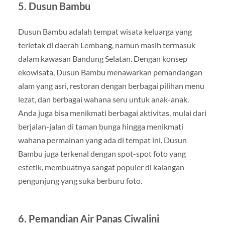
5.
Dusun Bambu
Dusun Bambu adalah tempat wisata keluarga yang
terletak di daerah Lembang, namun masih termasuk
dalam kawasan Bandung Selatan. Dengan konsep
ekowisata, Dusun Bambu menawarkan pemandangan
alam yang asri, restoran dengan berbagai pilihan menu
lezat, dan berbagai wahana seru untuk anak-anak.
Anda juga bisa menikmati berbagai aktivitas, mulai dari
berjalan-jalan di taman bunga hingga menikmati
wahana permainan yang ada di tempat ini. Dusun
Bambu juga terkenal dengan spot-spot foto yang
estetik, membuatnya sangat populer di kalangan
pengunjung yang suka berburu foto.
6.
Pemandian Air Panas Ciwalini