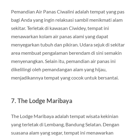
Pemandian Air Panas Ciwalini adalah tempat yang pas
bagi Anda yang ingin relaksasi sambil menikmati alam
sekitar. Terletak di kawasan Ciwidey, tempat ini
menawarkan kolam air panas alami yang dapat
menyegarkan tubuh dan pikiran. Udara sejuk di sekitar
area membuat pengalaman berendam di sini semakin
menyenangkan. Selain itu, pemandian air panas ini
dikelilingi oleh pemandangan alam yang hijau,
menjadikannya tempat yang cocok untuk bersantai.
7.
The Lodge Maribaya
The Lodge Maribaya adalah tempat wisata kekinian
yang terletak di Lembang, Bandung Selatan. Dengan
suasana alam yang segar, tempat ini menawarkan