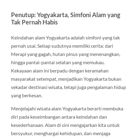
Penutup: Yogyakarta, Simfoni Alam yang
Tak Pernah Habis
Keindahan alam Yogyakarta adalah simfoni yang tak
pernah usai. Setiap sudutnya memiliki cerita: dari
Merapi yang gagah, hutan pinus yang menenangkan,
hingga pantai-pantai selatan yang memukau.
Kekayaan alam ini berpadu dengan keramahan
masyarakat setempat, menjadikan Yogyakarta bukan
sekadar destinasi wisata, tetapi juga pengalaman hidup
yang berkesan.
Menjelajahi wisata alam Yogyakarta berarti membuka
diri pada keseimbangan antara keindahan dan
kesederhanaan. Alam di sini mengajarkan kita untuk
bersyukur, menghargai kehidupan, dan menjaga