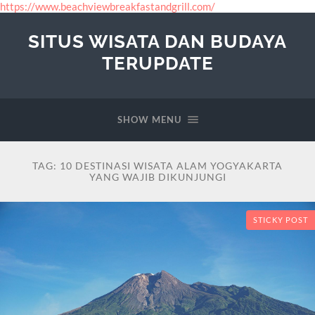
https://www.beachviewbreakfastandgrill.com/
SITUS WISATA DAN BUDAYA
TERUPDATE
SHOW MENU
TAG:
10 DESTINASI WISATA ALAM YOGYAKARTA
YANG WAJIB DIKUNJUNGI
STICKY POST