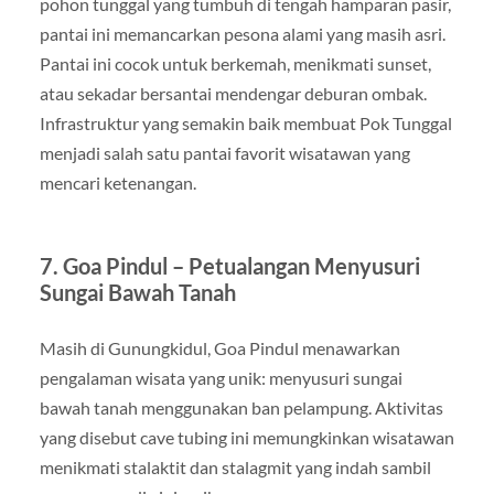
pohon tunggal yang tumbuh di tengah hamparan pasir,
pantai ini memancarkan pesona alami yang masih asri.
Pantai ini cocok untuk berkemah, menikmati sunset,
atau sekadar bersantai mendengar deburan ombak.
Infrastruktur yang semakin baik membuat Pok Tunggal
menjadi salah satu pantai favorit wisatawan yang
mencari ketenangan.
7. Goa Pindul – Petualangan Menyusuri
Sungai Bawah Tanah
Masih di Gunungkidul, Goa Pindul menawarkan
pengalaman wisata yang unik: menyusuri sungai
bawah tanah menggunakan ban pelampung. Aktivitas
yang disebut cave tubing ini memungkinkan wisatawan
menikmati stalaktit dan stalagmit yang indah sambil