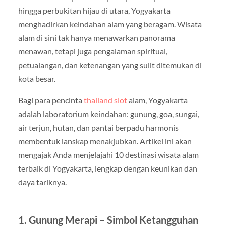
hingga perbukitan hijau di utara, Yogyakarta
menghadirkan keindahan alam yang beragam. Wisata
alam di sini tak hanya menawarkan panorama
menawan, tetapi juga pengalaman spiritual,
petualangan, dan ketenangan yang sulit ditemukan di
kota besar.
Bagi para pencinta
thailand slot
alam, Yogyakarta
adalah laboratorium keindahan: gunung, goa, sungai,
air terjun, hutan, dan pantai berpadu harmonis
membentuk lanskap menakjubkan. Artikel ini akan
mengajak Anda menjelajahi 10 destinasi wisata alam
terbaik di Yogyakarta, lengkap dengan keunikan dan
daya tariknya.
1. Gunung Merapi – Simbol Ketangguhan