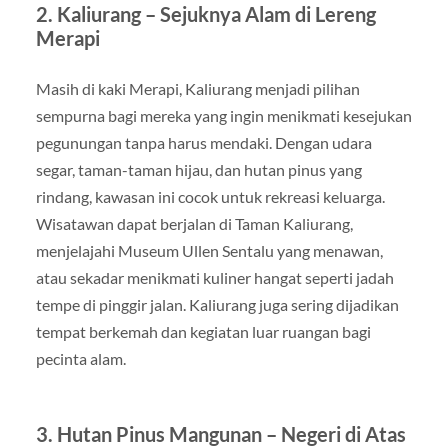
2. Kaliurang – Sejuknya Alam di Lereng
Merapi
Masih di kaki Merapi, Kaliurang menjadi pilihan
sempurna bagi mereka yang ingin menikmati kesejukan
pegunungan tanpa harus mendaki. Dengan udara
segar, taman-taman hijau, dan hutan pinus yang
rindang, kawasan ini cocok untuk rekreasi keluarga.
Wisatawan dapat berjalan di Taman Kaliurang,
menjelajahi Museum Ullen Sentalu yang menawan,
atau sekadar menikmati kuliner hangat seperti jadah
tempe di pinggir jalan. Kaliurang juga sering dijadikan
tempat berkemah dan kegiatan luar ruangan bagi
pecinta alam.
3. Hutan Pinus Mangunan – Negeri di Atas