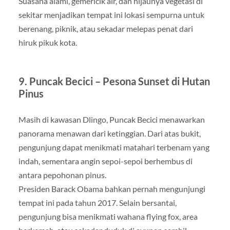
Suasana alami, gemericik air, dan hijaunya vegetasi di
sekitar menjadikan tempat ini lokasi sempurna untuk
berenang, piknik, atau sekadar melepas penat dari
hiruk pikuk kota.
9. Puncak Becici – Pesona Sunset di Hutan
Pinus
Masih di kawasan Dlingo, Puncak Becici menawarkan
panorama menawan dari ketinggian. Dari atas bukit,
pengunjung dapat menikmati matahari terbenam yang
indah, sementara angin sepoi-sepoi berhembus di
antara pepohonan pinus.
Presiden Barack Obama bahkan pernah mengunjungi
tempat ini pada tahun 2017. Selain bersantai,
pengunjung bisa menikmati wahana flying fox, area